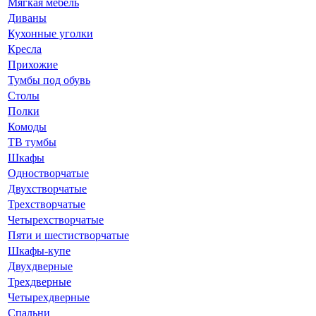
Мягкая мебель
Диваны
Кухонные уголки
Кресла
Прихожие
Тумбы под обувь
Столы
Полки
Комоды
ТВ тумбы
Шкафы
Одностворчатые
Двухстворчатые
Трехстворчатые
Четырехстворчатые
Пяти и шестистворчатые
Шкафы-купе
Двухдверные
Трехдверные
Четырехдверные
Спальни