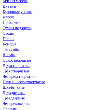
Мягкая мебель
Диваны
Кухонные уголки
Кресла
Прихожие
Тумбы под обувь
Столы
Полки
Комоды
ТВ тумбы
Шкафы
Одностворчатые
Двухстворчатые
Трехстворчатые
Четырехстворчатые
Пяти и шестистворчатые
Шкафы-купе
Двухдверные
Трехдверные
Четырехдверные
Спальни