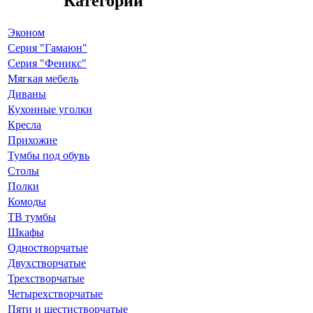
Категории
Эконом
Серия "Гамаюн"
Серия "Феникс"
Мягкая мебель
Диваны
Кухонные уголки
Кресла
Прихожие
Тумбы под обувь
Столы
Полки
Комоды
ТВ тумбы
Шкафы
Одностворчатые
Двухстворчатые
Трехстворчатые
Четырехстворчатые
Пяти и шестистворчатые