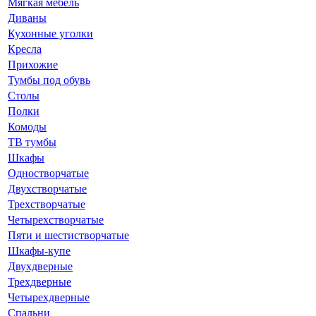
Мягкая мебель
Диваны
Кухонные уголки
Кресла
Прихожие
Тумбы под обувь
Столы
Полки
Комоды
ТВ тумбы
Шкафы
Одностворчатые
Двухстворчатые
Трехстворчатые
Четырехстворчатые
Пяти и шестистворчатые
Шкафы-купе
Двухдверные
Трехдверные
Четырехдверные
Спальни