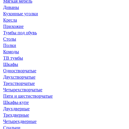
Мягкая мебель
Диваны
Кухонные уголки
Кресла
Прихожие
Тумбы под обувь
Столы
Полки
Комоды
ТВ тумбы
Шкафы
Одностворчатые
Двухстворчатые
Трехстворчатые
Четырехстворчатые
Пяти и шестистворчатые
Шкафы-купе
Двухдверные
Трехдверные
Четырехдверные
Спальни