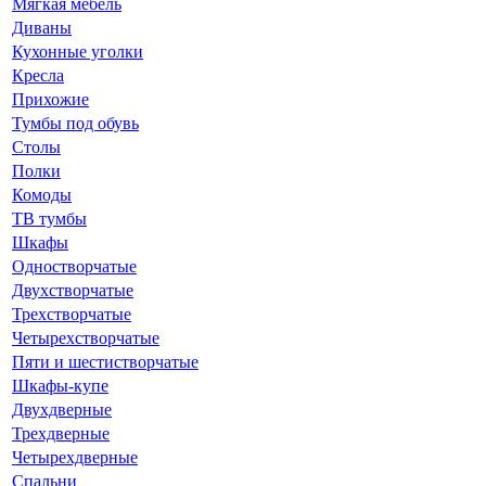
Мягкая мебель
Диваны
Кухонные уголки
Кресла
Прихожие
Тумбы под обувь
Столы
Полки
Комоды
ТВ тумбы
Шкафы
Одностворчатые
Двухстворчатые
Трехстворчатые
Четырехстворчатые
Пяти и шестистворчатые
Шкафы-купе
Двухдверные
Трехдверные
Четырехдверные
Спальни