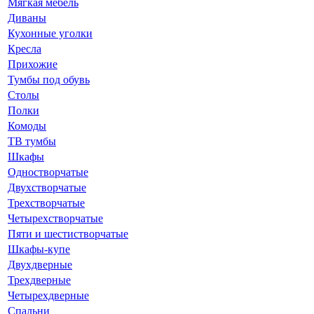
Мягкая мебель
Диваны
Кухонные уголки
Кресла
Прихожие
Тумбы под обувь
Столы
Полки
Комоды
ТВ тумбы
Шкафы
Одностворчатые
Двухстворчатые
Трехстворчатые
Четырехстворчатые
Пяти и шестистворчатые
Шкафы-купе
Двухдверные
Трехдверные
Четырехдверные
Спальни