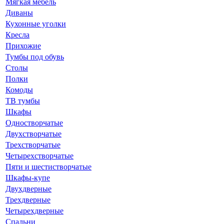
Мягкая мебель
Диваны
Кухонные уголки
Кресла
Прихожие
Тумбы под обувь
Столы
Полки
Комоды
ТВ тумбы
Шкафы
Одностворчатые
Двухстворчатые
Трехстворчатые
Четырехстворчатые
Пяти и шестистворчатые
Шкафы-купе
Двухдверные
Трехдверные
Четырехдверные
Спальни