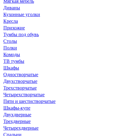
Мягкая мебель
Диваны
Кухонные уголки
Кресла
Прихожие
Тумбы под обувь
Столы
Полки
Комоды
ТВ тумбы
Шкафы
Одностворчатые
Двухстворчатые
Трехстворчатые
Четырехстворчатые
Пяти и шестистворчатые
Шкафы-купе
Двухдверные
Трехдверные
Четырехдверные
Спальни