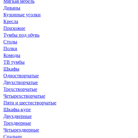
Мягкая мебель
Диваны
Кухонные уголки
Кресла
Прихожие
Тумбы под обувь
Столы
Полки
Комоды
ТВ тумбы
Шкафы
Одностворчатые
Двухстворчатые
Трехстворчатые
Четырехстворчатые
Пяти и шестистворчатые
Шкафы-купе
Двухдверные
Трехдверные
Четырехдверные
Спальни