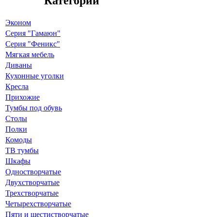
Категории
Эконом
Серия "Гамаюн"
Серия "Феникс"
Мягкая мебель
Диваны
Кухонные уголки
Кресла
Прихожие
Тумбы под обувь
Столы
Полки
Комоды
ТВ тумбы
Шкафы
Одностворчатые
Двухстворчатые
Трехстворчатые
Четырехстворчатые
Пяти и шестистворчатые