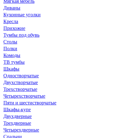
Мягкая мебель
Диваны
Кухонные уголки
Кресла
Прихожие
Тумбы под обувь
Столы
Полки
Комоды
ТВ тумбы
Шкафы
Одностворчатые
Двухстворчатые
Трехстворчатые
Четырехстворчатые
Пяти и шестистворчатые
Шкафы-купе
Двухдверные
Трехдверные
Четырехдверные
Спальни