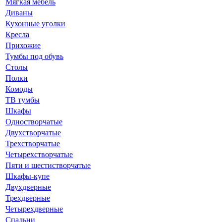
Мягкая мебель
Диваны
Кухонные уголки
Кресла
Прихожие
Тумбы под обувь
Столы
Полки
Комоды
ТВ тумбы
Шкафы
Одностворчатые
Двухстворчатые
Трехстворчатые
Четырехстворчатые
Пяти и шестистворчатые
Шкафы-купе
Двухдверные
Трехдверные
Четырехдверные
Спальни