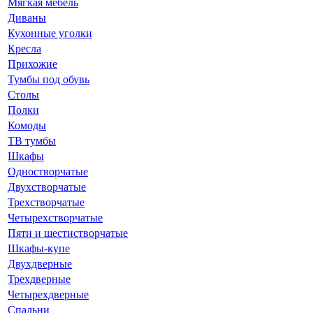
Мягкая мебель
Диваны
Кухонные уголки
Кресла
Прихожие
Тумбы под обувь
Столы
Полки
Комоды
ТВ тумбы
Шкафы
Одностворчатые
Двухстворчатые
Трехстворчатые
Четырехстворчатые
Пяти и шестистворчатые
Шкафы-купе
Двухдверные
Трехдверные
Четырехдверные
Спальни